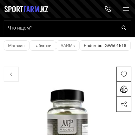
Главная страница
Магазин
Таблетки
SARMs
Endurobol GW501516