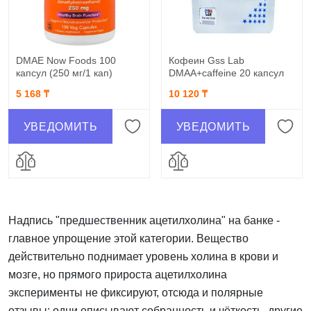
DMAE Now Foods 100
Кофеин Gss Lab
капсул (250 мг/1 кап)
DMAA+caffeine 20 капсул
5 168 ₸
10 120 ₸
УВЕДОМИТЬ
УВЕДОМИТЬ
Надпись "предшественник ацетилхолина" на банке -
главное упрощение этой категории. Вещество
действительно поднимает уровень холина в крови и
мозге, но прямого прироста ацетилхолина
эксперименты не фиксируют, отсюда и полярные
отзывы: одни описывают собранность и чёткость, другие