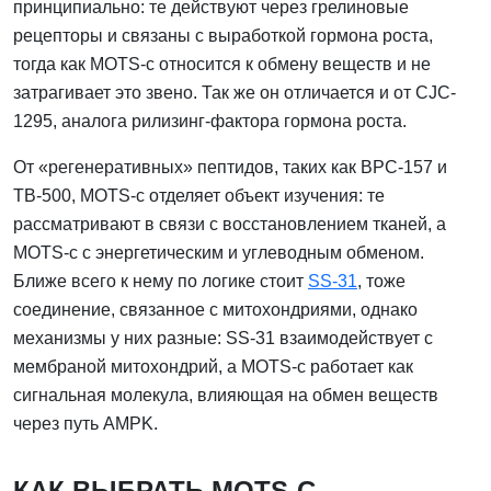
принципиально: те действуют через грелиновые
рецепторы и связаны с выработкой гормона роста,
тогда как MOTS-c относится к обмену веществ и не
затрагивает это звено. Так же он отличается и от CJC-
1295, аналога рилизинг-фактора гормона роста.
От «регенеративных» пептидов, таких как BPC-157 и
TB-500, MOTS-c отделяет объект изучения: те
рассматривают в связи с восстановлением тканей, а
MOTS-c с энергетическим и углеводным обменом.
Ближе всего к нему по логике стоит
SS-31
, тоже
соединение, связанное с митохондриями, однако
механизмы у них разные: SS-31 взаимодействует с
мембраной митохондрий, а MOTS-c работает как
сигнальная молекула, влияющая на обмен веществ
через путь AMPK.
КАК ВЫБРАТЬ MOTS-C