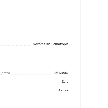
Novartis Bio Somatropin
щества
370мкг/IU
Есть
Россия