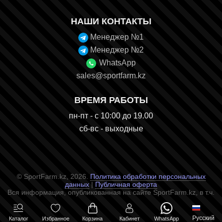
НАШИ КОНТАКТЫ
Менеджер №1
Менеджер №2
WhatsApp
sales@sportfarm.kz
ВРЕМЯ РАБОТЫ
пн-пт - с 10:00 до 19.00
сб-вс - выходные
© SportFarm.kz, 2026.
Политика обработки персональных
данных
|
Публичная оферта
Вся информация, опубликованная на сайте SportFarm.kz, в т.ч.
цены услуг, описания и характеристики не являются публичной
офертой. Все товарные знаки, размещённые на сайте,
являются товарными знаками правообладателя и
Русский
Каталог
Избранное
Корзина
Кабинет
WhatsApp