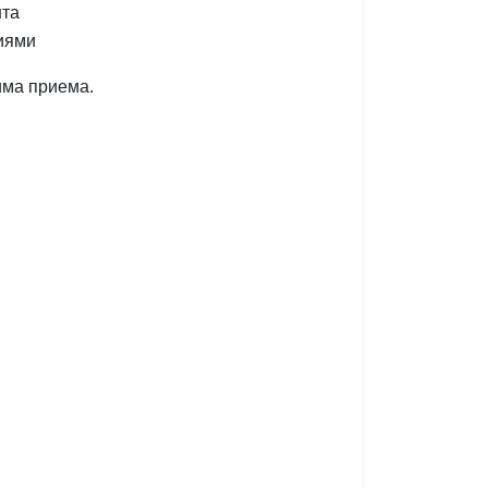
нта
иями
има приема.