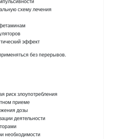
импульсивности
уальную схему лечения
мфетаминам
муляторов
тический эффект
 применяться без перерывов.
я риск злоупотребления
атном приеме
ижения дозы
зации деятельности
яторами
ри необходимости