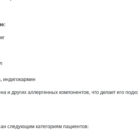
ле:
мг
л
а, индигокармин
ена и других аллергенных компонентов, что делает его по
ван следующим категориям пациентов: