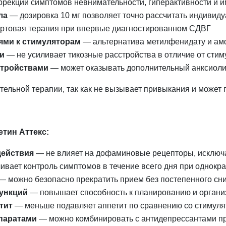
рекции симптомов невнимательности, гиперактивности и 
ла
— дозировка 10 мг позволяет точно рассчитать индивид
артовая терапия при впервые диагностированном СДВГ
ями к стимуляторам
— альтернатива метилфенидату и а
и
— не усиливает тикозные расстройства в отличие от сти
стройствами
— может оказывать дополнительный анксиоли
тельной терапии, так как не вызывает привыкания и может
тин Аттекс:
ействия
— не влияет на дофаминовые рецепторы, исключа
вает контроль симптомов в течение всего дня при однокр
— можно безопасно прекратить прием без постепенного сн
ункций
— повышает способность к планированию и органи
тит
— меньше подавляет аппетит по сравнению со стимул
паратами
— можно комбинировать с антидепрессантами п