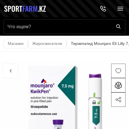
Главная страница
Магазин
Жиросжигатели
Тирзепатид Mounjaro Eli Lilly 