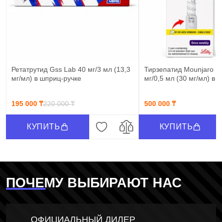
Ретатрутид Gss Lab 40 мг/3 мл (13,3
Тирзепатид Mounjaro Eli 
мг/мл) в шприц-ручке
мг/0,5 мл (30 мг/мл) в 
195 000 ₸
220 000 ₸
500 000 ₸
КУПИТЬ
КУПИТЬ
ПОЧЕМУ ВЫБИРАЮТ НАС
ОФИЦИАЛЬНЫЙ ДИЛЕР