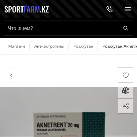
Главная страница
Магазин
Антиэстрогены
Роаккутан
Роаккутан Aknetre