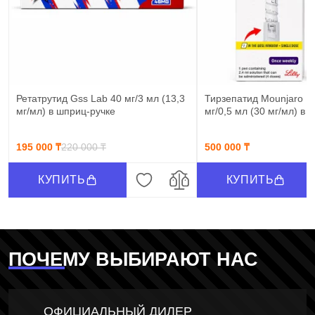
Ретатрутид Gss Lab 40 мг/3 мл (13,3
Тирзепатид Mounjaro Eli 
мг/мл) в шприц-ручке
мг/0,5 мл (30 мг/мл) в 
195 000 ₸
220 000 ₸
500 000 ₸
КУПИТЬ
КУПИТЬ
ПОЧЕМУ ВЫБИРАЮТ НАС
ОФИЦИАЛЬНЫЙ ДИЛЕР