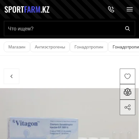
Главная страница
Магазин
Антиэстрогены
Гонадотропин
Гонадотропин