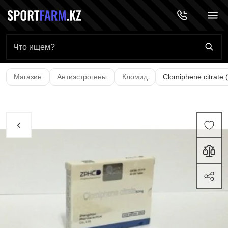
Главная страница
Магазин
Антиэстрогены
Кломид
Clomiphene citrate