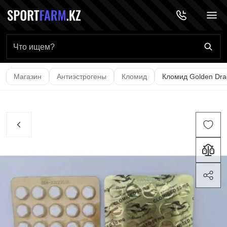
Главная страница
Магазин
Антиэстрогены
Кломид
Кломид Golden Drag