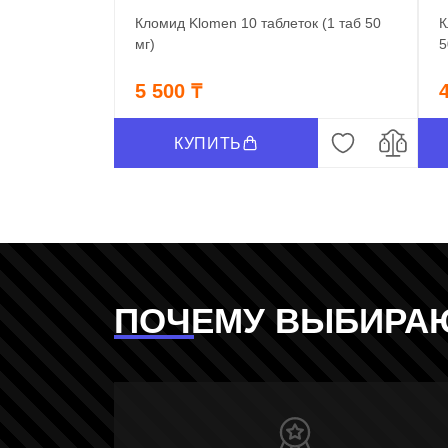
Кломид Klomen 10 таблеток (1 таб 50
К
мг)
5
5 500 ₸
КУПИТЬ
ПОЧЕМУ ВЫБИРА