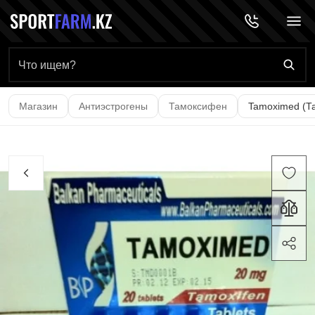
Главная страница
Магазин
Антиэстрогены
Тамоксифен
Tamoximed (Та