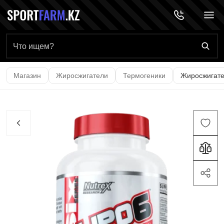
Главная страница
Магазин
Жиросжигатели
Термогеники
Жиросжигател