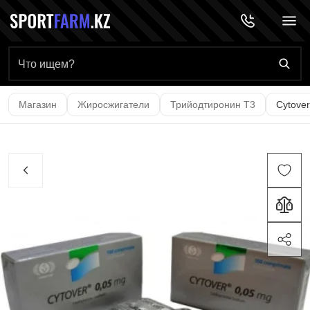
Главная страница
Магазин
Жиросжигатели
Трийодтиронин Т3
Cytove